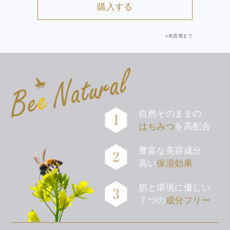
購入する
※角質層まで
自然そのままの
はちみつ
を高配合
豊富な美容成分
高い
保湿効果
肌と環境に優しい
７つの
成分フリー