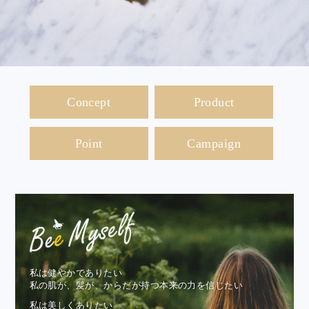
Concept
Product
Point
Campaign
私は健やかでありたい
私の肌が、髪が、からだが持つ本来の力を信じたい
私は美しくありたい