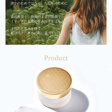
誰かのためではなく、ただ私のために
森の奥深く 自然のままの花畑で
ミツバチの知恵が生み出す生はちみつ
その力と恵みを得て
私は日々、本当の私に還っていく
Product