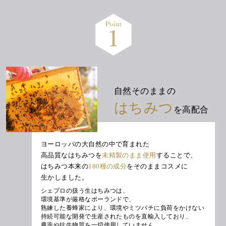
自然そのままの
はちみつ
を高配合
ヨーロッパの大自然の中で育まれた
高品質なはちみつを
未精製のまま使用
することで、
はちみつ本来の
180種の成分
をそのままコスメに
生かしました。
シェプロの扱う生はちみつは、
環境基準が厳格なポーランドで、
熟練した養蜂家により、環境やミツバチに負荷をかけない
持続可能な開発で生産されたものを直輸入しており、
農薬や抗生物質を一切使用していません