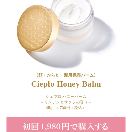
〈顔・からだ・髪⽤保湿バーム〉
Ciepło Honey Balm
シェプロ ハニーバーム
– リンデンとサクラの⾹り –
45g 4,730円（税込）