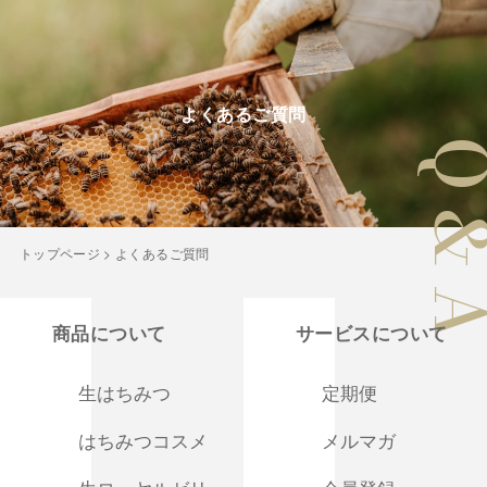
ABOUT Cieplo
よくあるご質問
シェプロについて
シェプロの生はちみつ
店舗紹介
NEWS
トップページ
>
よくあるご質問
新着情報
ONLINE SHOP
オンラインショップ／商品紹介
商品について
サービスについて
JOURNAL
読みもの
生はちみつ
定期便
はちみつコスメ
メルマガ