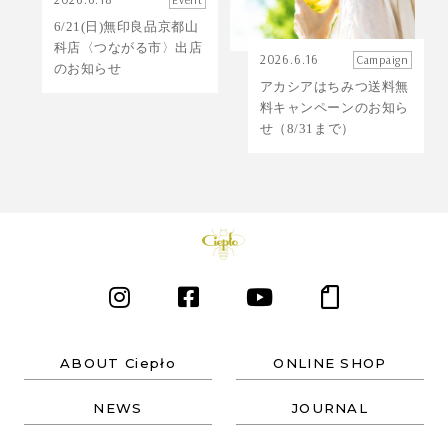
6/21(日)無印良品京都山
科店〈つながる市〉出店
2026.6.16
Campaign
のお知らせ
アカシアはちみつ送料無
料キャンペーンのお知ら
せ（8/31まで）
ABOUT Ciepło
ONLINE SHOP
NEWS
JOURNAL