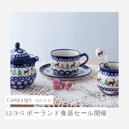
ABOUT Cieplo
シェプロについて
シェプロの生はちみつ
店舗紹介
NEWS
新着情報
ONLINE SHOP
オンラインショップ／商品紹介
JOURNAL
読みもの
Campaign
2021.11.30
12/3~5 ポーランド食器セール開催