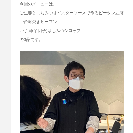
今回のメニューは、
◯生姜とはちみつオイスターソースで作るピータン豆腐
◯台湾焼きビーフン
◯芋圓(芋団子)はちみつシロップ
の3品です。