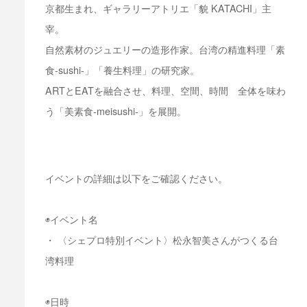
京都生まれ、ギャラリーアトリエ「貌 KATACHI」主
宰。
自然素材のジュエリーの造形作家。台湾の精進料理「素
食-sushi-」「養生料理」の研究家。
ARTとEATを融合させ、料理、空間、時間 全体を味わ
う「美素食-meisushi-」を展開。
イベントの詳細は以下をご確認ください。
◉イベント名
・ 〈シェプロ特別イベント〉松永智美さんがつくる台
湾料理
◉日時