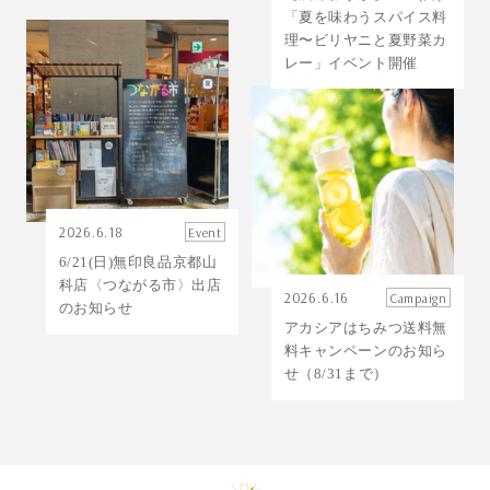
「夏を味わうスパイス料
理〜ビリヤニと夏野菜カ
レー」イベント開催
2026.6.18
Event
6/21(日)無印良品京都山
科店〈つながる市〉出店
2026.6.16
Campaign
のお知らせ
アカシアはちみつ送料無
料キャンペーンのお知ら
せ（8/31まで）