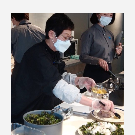
ABOUT Cieplo
シェプロについて
シェプロの生はちみつ
店舗紹介
NEWS
新着情報
ONLINE SHOP
オンラインショップ／商品紹介
JOURNAL
読みもの