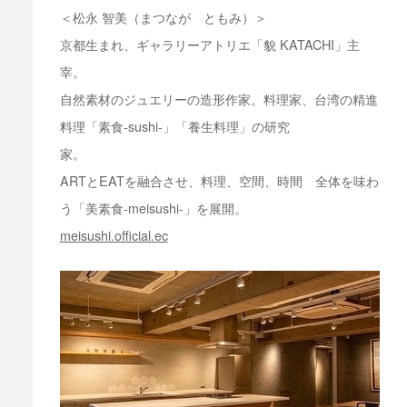
＜松永 智美（まつなが ともみ）＞
京都生まれ、ギャラリーアトリエ「貌 KATACHI」主
宰。
自然素材のジュエリーの造形作家。料理家、台湾の精進
料理「素食-sushi-」「養生料理」の研究
家。
ARTとEATを融合させ、料理、空間、時間 全体を味わ
う「美素食-meisushi-」を展開。
meisushi.official.ec