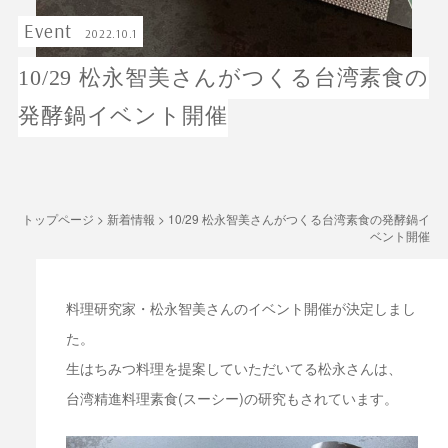
Event
2022.10.1
10/29 松永智美さんがつくる台湾素食の
発酵鍋イベント開催
トップページ
>
新着情報
>
10/29 松永智美さんがつくる台湾素食の発酵鍋イ
ベント開催
⁡料理研究家・松永智美さんのイベント開催が決定しまし
た。
生はちみつ料理を提案していただいてる松永さんは、
台湾精進料理素食(スーシー)の研究もされています。