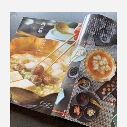
ABOUT Cieplo
シェプロについて
シェプロの生はちみつ
店舗紹介
NEWS
新着情報
ONLINE SHOP
オンラインショップ／商品紹介
JOURNAL
読みもの