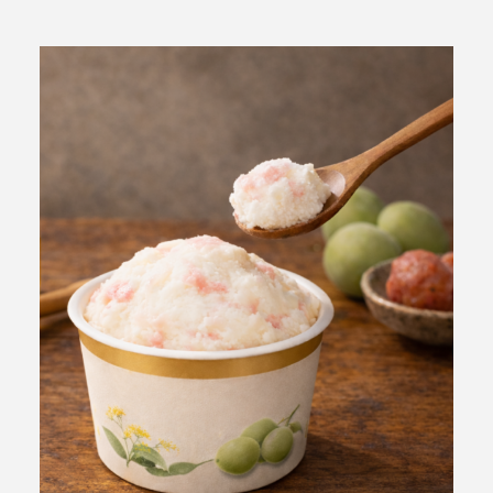
ABOUT Cieplo
シェプロについて
シェプロの生はちみつ
店舗紹介
NEWS
新着情報
ONLINE SHOP
オンラインショップ／商品紹介
JOURNAL
読みもの