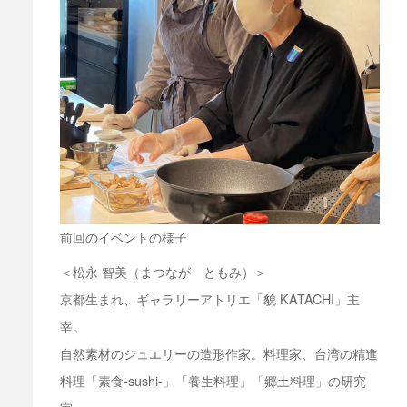
前回のイベントの様子
＜松永 智美（まつなが ともみ）＞
京都生まれ、ギャラリーアトリエ「貌 KATACHI」主
宰。
自然素材のジュエリーの造形作家。料理家、台湾の精進
料理「素食-sushi-」「養生料理」「郷土料理」の研究