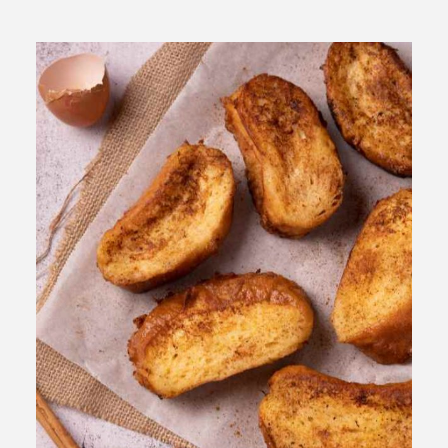
ABOUT Cieplo
シェプロについて
シェプロの生はちみつ
店舗紹介
NEWS
新着情報
ONLINE SHOP
オンラインショップ／商品紹介
JOURNAL
読みもの