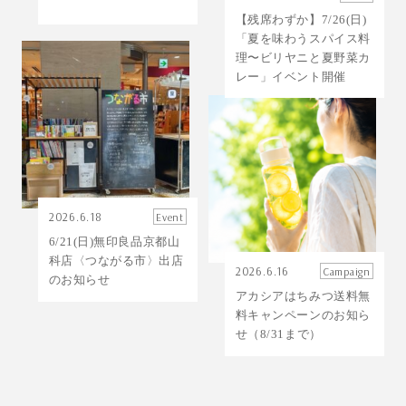
【残席わずか】7/26(日)
「夏を味わうスパイス料
理〜ビリヤニと夏野菜カ
レー」イベント開催
2026.6.18
Event
6/21(日)無印良品京都山
科店〈つながる市〉出店
2026.6.16
Campaign
のお知らせ
アカシアはちみつ送料無
料キャンペーンのお知ら
せ（8/31まで）