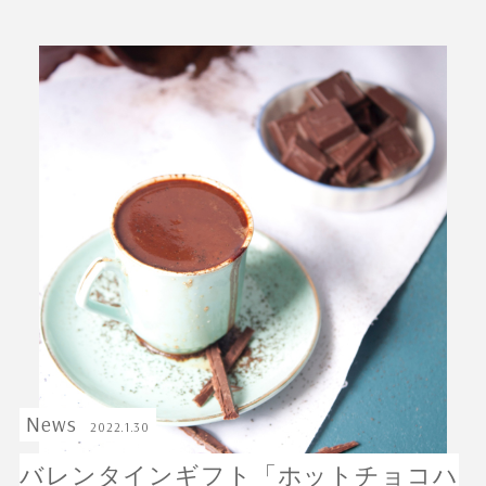
ABOUT Cieplo
シェプロについて
シェプロの生はちみつ
店舗紹介
NEWS
新着情報
ONLINE SHOP
オンラインショップ／商品紹介
JOURNAL
読みもの
News
2022.1.30
バレンタインギフト「ホットチョコハ