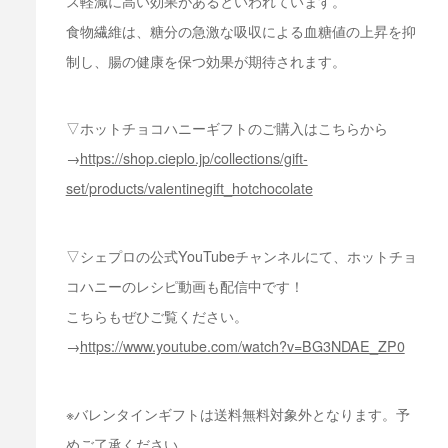
ス軽減に高い効果があるといわれています。
食物繊維は、糖分の急激な吸収による血糖値の上昇を抑
制し、腸の健康を保つ効果が期待されます。
▽ホットチョコハニーギフトのご購入はこちらから
→
https://shop.cieplo.jp/collections/gift-
set/products/valentinegift_hotchocolate
▽シェプロの公式YouTubeチャンネルにて、ホットチョ
コハニーのレシピ動画も配信中です！
こちらもぜひご覧ください。
→
https://www.youtube.com/watch?v=BG3NDAE_ZP0
※バレンタインギフトは送料無料対象外となります。予
めご了承ください。