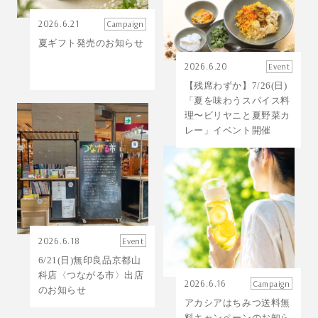
2026.6.21
Campaign
夏ギフト発売のお知らせ
2026.6.20
Event
【残席わずか】7/26(日)
「夏を味わうスパイス料
理〜ビリヤニと夏野菜カ
レー」イベント開催
2026.6.18
Event
6/21(日)無印良品京都山
科店〈つながる市〉出店
2026.6.16
Campaign
のお知らせ
アカシアはちみつ送料無
料キャンペーンのお知ら