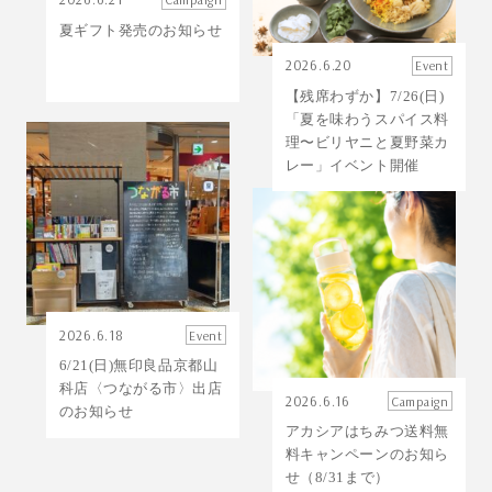
夏ギフト発売のお知らせ
2026.6.20
Event
【残席わずか】7/26(日)
「夏を味わうスパイス料
理〜ビリヤニと夏野菜カ
レー」イベント開催
2026.6.18
Event
6/21(日)無印良品京都山
科店〈つながる市〉出店
2026.6.16
Campaign
のお知らせ
アカシアはちみつ送料無
料キャンペーンのお知ら
せ（8/31まで）