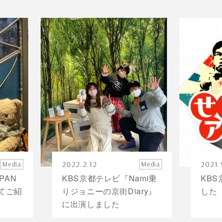
2022.2.12
2021.
Media
Media
PAN
KBS京都テレビ『Nami乗
KB
にてご紹
りジョニーの京街Diary』
した
に出演しました