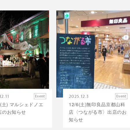
12.11
2025.12.3
Event
Event
13(土) マルシェドノエ
12/6(土)無印良品京都山科
店のお知らせ
店〈つながる市〉出店のお
知らせ