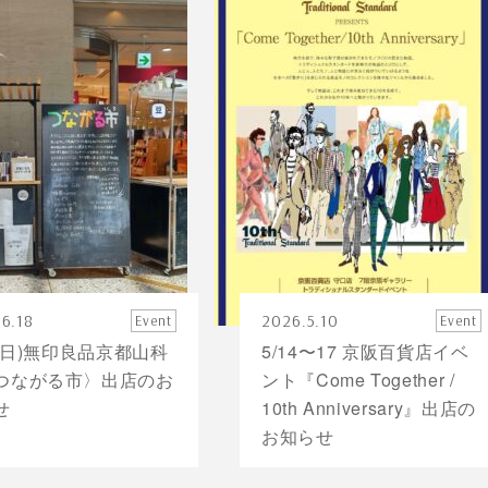
6.18
2026.5.10
Event
Event
1(日)無印良品京都山科
5/14〜17 京阪百貨店イベ
つながる市〉出店のお
ント『Come Together /
せ
10th Anniversary』出店の
お知らせ