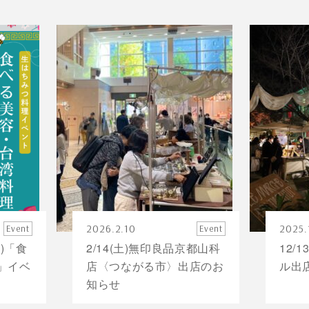
2026.2.10
2025.
Event
Event
日)「食
2/14(土)無印良品京都山科
12/
」イベ
店〈つながる市〉出店のお
ル出
知らせ