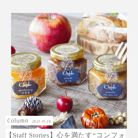
ABOUT Cieplo
シェプロについて
シェプロの生はちみつ
店舗紹介
NEWS
新着情報
ONLINE SHOP
オンラインショップ／商品紹介
JOURNAL
読みもの
Column
2025.10.28
【Staff Stories】心を満たす“コンフォ